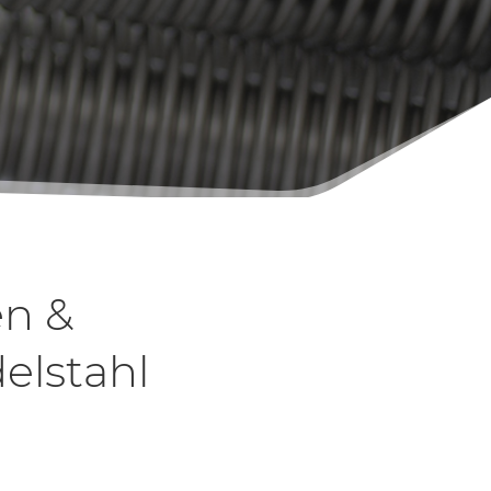
n &
elstahl