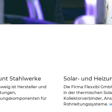
unt Stahlwerke
Solar- und Heizu
eig ist Hersteller und
Die Firma Flexxibl GmbH
itungen,
in der thermischen Sol
itungskomponenten für
Kollektorverbinder, An
Rohrleitungssysteme.
w